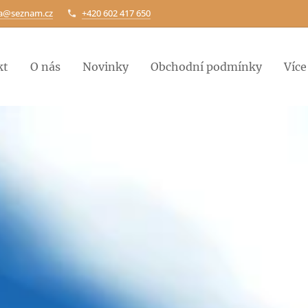
ca@seznam.cz
+420 602 417 650
kt
O nás
Novinky
Obchodní podmínky
Více