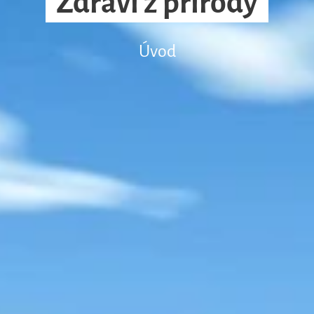
Zdraví z přírody
Úvod