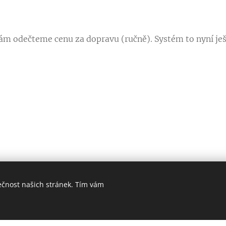
ám odečteme cenu za dopravu (ručně). Systém to nyní je
ečnost našich stránek. Tím vám