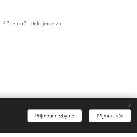
ště "neumí". Děkujeme za
Přijmout nezbytné
Přijmout vše