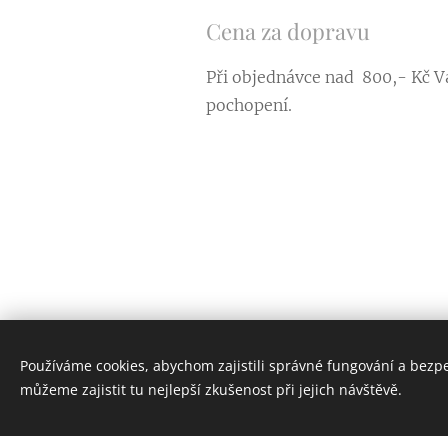
Cena za dopravu
Při objednávce nad 800,- Kč V
pochopení.
Novinky
Používáme cookies, abychom zajistili správné fungování a bezp
můžeme zajistit tu nejlepší zkušenost při jejich návštěvě.
14.04.2020 12:18