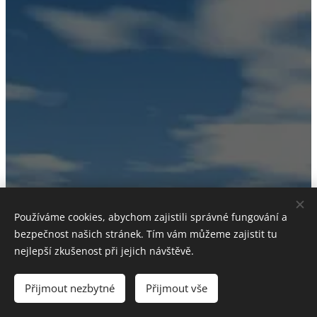
Používáme cookies, abychom zajistili správné fungování a
bezpečnost našich stránek. Tím vám můžeme zajistit tu
nejlepší zkušenost při jejich návštěvě.
Obchodní podmínky |
Pravidla ochrany soukromí
Přijmout nezbytné
Přijmout vše
Vytvořeno službou
Webnode
Cookies