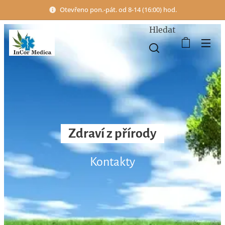
Otevřeno pon.-pát. od 8-14 (16:00) hod.
Hledat
Zdraví z přírody
Kontakty