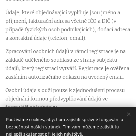
Údaje, které objednávající vyplňuje jsou jméno a
příjmení, fakturační adresa včetně IČO a DIČ (v
případě fyzických osob podnikajících), dodací adresa
a kontaktní údaje (telefon, email).
Zpracování osobních údajů v rámci registrace je na
základě uděleného souhlasu ze strany subjektu
údajů, který registraci vytváří. Registrace je ověřena
zasláním autorizačního odkazu na uvedený email.
Osobní údaje slouží pouze k zjednodušení procesu
objednání formou předvyplňování údajů ve
formuláři objednávky.
Používáme cookies, abychom zajistili správné fungování a
Souhlas je kdykoliv možné odvolat a po přihlášení
bezpečnost našich stránek. Tím vám můžeme zajistit tu
do profilu registraci zrušit. Zrušením registrace není
nejlepší zkušenost při jejich návštěvě.