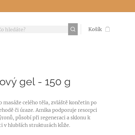
Košík
ový gel - 150 g
 masáže celého těla, zvláště končetin po
hodě či úraze. Arnika podporuje resorpci
ýronů, působí při regeneraci a sklonu k
ti v hlubších strukturách kůže.