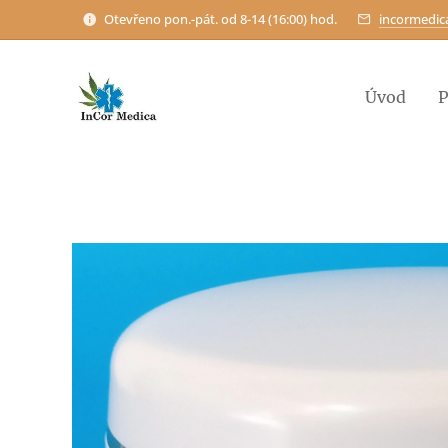
Otevřeno pon.-pát. od 8-14 (16:00) hod.
incormedi
Úvod
P