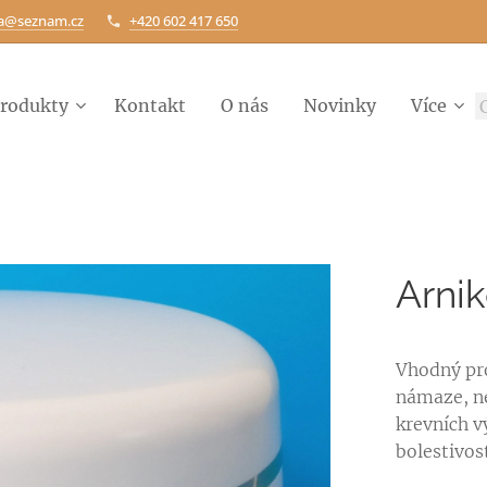
ca@seznam.cz
+420 602 417 650
rodukty
Kontakt
O nás
Novinky
Více
Arnik
Vhodný pro
námaze, ne
krevních v
bolestivos