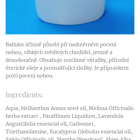
Balzám účinně působí při nadměrném pocení
nohou, vlhkých svědivých chodidel, jemně a
desodoračně. Obsahuje rostlinné výtažky, přírodní
éterické oleje a promašťující složky. Je přípravkem
proti pocení nohou.
Ingredients:
Aqua, Hellianthus Annus seed oil, Melissa Officinalis
herba extract , Paraffinum Liquidum, Lavandula
Angustifolia essencial oil, Carbomer,
Triethanolamine, Eucalyptus Globulus essencial oil,
Salvia Officinalis oil, Mentha Piperitaoil, Abies Alba