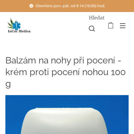
Otevřeno pon.-pát. od 8-14 (16:00) hod.
Hledat
Balzám na nohy při pocení -
krém proti pocení nohou 100
g