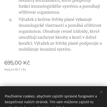
hodnoty antioxidantů, které podporují
funkci imunologického systému a pomáhají
očišťovat organismus.
Výtažek z kořene štětky plané vykazuje
imunologické vlastnosti a pomáhá očišťovat
organismus. Obsahuje cenné iridoidy, které
umožňují zachovat klouby a kosti v dobré
kondici. Výtažek ze štětky plané podporuje a
mobilizuje imunitní systém.
695,00
Kč
695,00 Kč / 1 ks
Obchodní podmínky |
Pravidla ochrany soukromí
Používáme cookies, abychom zajistili správné fungování a
Vytvořeno službou
Webnode
Cookies
bezpečnost našich stránek. Tím vám můžeme zajistit tu