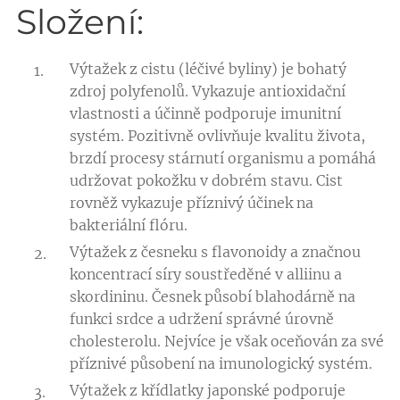
Složení:
Výtažek z cistu (léčivé byliny) je bohatý
zdroj polyfenolů. Vykazuje antioxidační
vlastnosti a účinně podporuje imunitní
systém. Pozitivně ovlivňuje kvalitu života,
brzdí procesy stárnutí organismu a pomáhá
udržovat pokožku v dobrém stavu. Cist
rovněž vykazuje příznivý účinek na
bakteriální flóru.
Výtažek z česneku s flavonoidy a značnou
koncentrací síry soustředěné v alliinu a
skordininu. Česnek působí blahodárně na
funkci srdce a udržení správné úrovně
cholesterolu. Nejvíce je však oceňován za své
příznivé působení na imunologický systém.
Výtažek z křídlatky japonské podporuje