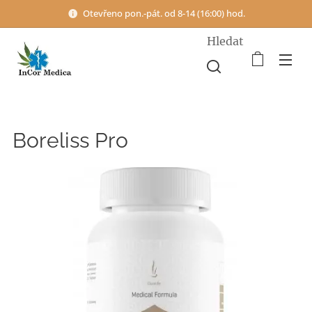
Otevřeno pon.-pát. od 8-14 (16:00) hod.
Hledat
Boreliss Pro