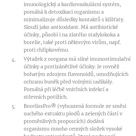
imunologický a kardiovaskulární systém,
pomáhá k detoxikaci organismu a
minimalizuje důsledky kontaktů s klíšťaty.
Slouží jako antioxidant. Má antibiotické
účinky, působí i na zlatého stafylokoka a
borelie, také proti některým virům, např.
proti chřipkovému.
Výtažek z oregana má silné imunostimulační
účinky a protizánětlivé účinky. Je rovněž
bohatým zdrojem flavonoidů, umožňujících
ochranu buněk před volnými radikály.
Pomáhá při léčbě vnitřních infekcí a
střevních potížích.
BorelissPro® (vyhrazená formule ze směsi
suchého extraktu plodů a zelených částí v
proměnlivých proporcích) dodává
organismu mnoho cenných složek vysoké