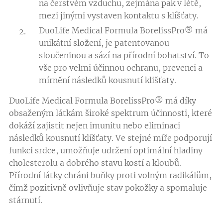
na čerstvém vzduchu, zejmána pak v létě,
mezi jinými vystaven kontaktu s klíšťaty.
DuoLife Medical Formula BorelissPro® má
unikátní složení, je patentovanou
sloučeninou a sází na přírodní bohatství. To
vše pro velmi účinnou ochranu, prevenci a
mírnění následků kousnutí klišťaty.
DuoLife Medical Formula BorelissPro® má díky
obsaženým látkám široké spektrum účinnosti, které
dokáží zajistit nejen imunitu nebo eliminaci
následků kousnutí klíšťaty. Ve stejné míře podporují
funkci srdce, umožňuje udržení optimální hladiny
cholesterolu a dobrého stavu kostí a kloubů.
Přírodní látky chráni buňky proti volným radikálům,
čímž pozitivně ovlivňuje stav pokožky a spomaluje
stárnutí.