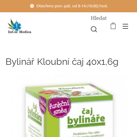
Otevřeno pon.-pát. od 8-14 (16:00) hod.
Hledat
Bylinář Kloubní čaj 40x1,6g