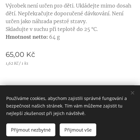
Výrobek není určen pro děti. Ukládejte mimo dosah
dětí. Nepřekračujte doporučené dávkování. Není
určen jako náhrada pestré stravy.
Skladujte v suchu při teplotě do 25 °C.
Hmotnost netto:
64 g
65,00
Kč
1,62 Kč / 1 ks
Obchodní podmínky |
Pravidla ochrany soukromí
Používáme cookies, abychom zajistili správné fungování a
Vytvořeno službou
Webnode
Cookies
bezpečnost našich stránek. Tím vám můžeme zajistit tu
nejlepší zkušenost při jejich návštěvě.
Přijmout nezbytné
Přijmout vše
Do košíku