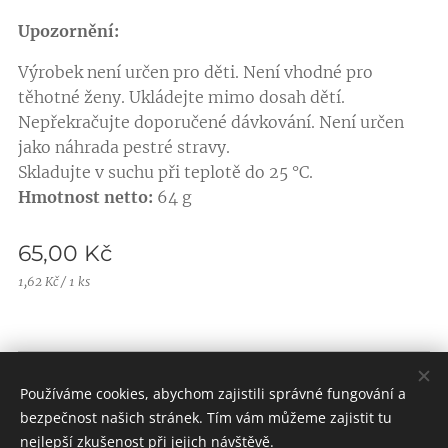
Upozornění:
Výrobek není určen pro děti. Není vhodné pro
těhotné ženy. Ukládejte mimo dosah dětí.
Nepřekračujte doporučené dávkování. Není určen
jako náhrada pestré stravy.
Skladujte v suchu při teplotě do 25 °C.
Hmotnost netto:
64 g
65,00
Kč
1,62 Kč / 1 ks
Obchodní podmínky |
Pravidla ochrany soukromí
Používáme cookies, abychom zajistili správné fungování a
Vytvořeno službou
Webnode
Cookies
bezpečnost našich stránek. Tím vám můžeme zajistit tu
nejlepší zkušenost při jejich návštěvě.