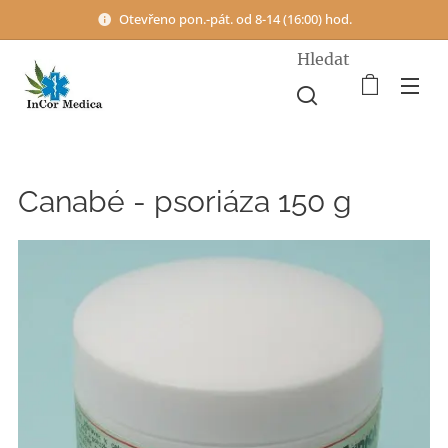
Otevřeno pon.-pát. od 8-14 (16:00) hod.
Hledat
Canabé - psoriáza 150 g