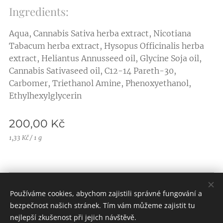
Ingredients:
Aqua, Cannabis Sativa herba extract, Nicotiana
Tabacum herba extract, Hysopus Officinalis herba
extract, Heliantus Annusseed oil, Glycine Soja oil,
Cannabis Sativaseed oil, C12-14 Pareth-30,
Carbomer, Triethanol Amine, Phenoxyethanol,
Ethylhexylglycerin
200,00
Kč
1,33 Kč / 1 g
Obchodní podmínky |
Pravidla ochrany soukromí
Používáme cookies, abychom zajistili správné fungování a
Vytvořeno službou
Webnode
Cookies
bezpečnost našich stránek. Tím vám můžeme zajistit tu
nejlepší zkušenost při jejich návštěvě.