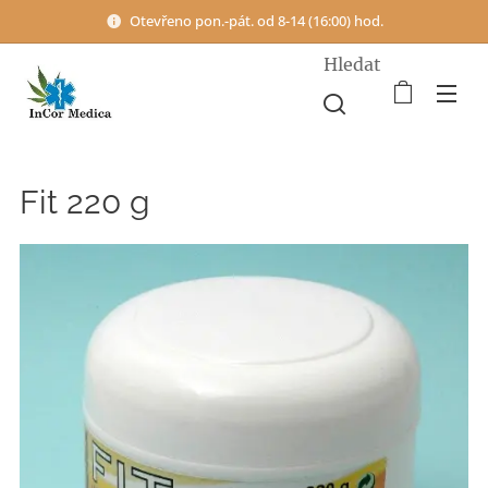
Otevřeno pon.-pát. od 8-14 (16:00) hod.
Hledat
Fit 220 g