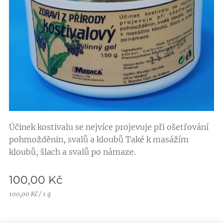
Účinek kostivalu se nejvíce projevuje při ošetřování
pohmožděnin, svalů a kloubů Také k masážím
kloubů, šlach a svalů po námaze.
100,00
Kč
100,00 Kč / 1 g